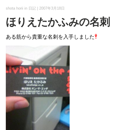
shota horii
in
日記
|
2007年3月18日
ほりえたかふみの名刺
ある筋から貴重な名刺を入手しました