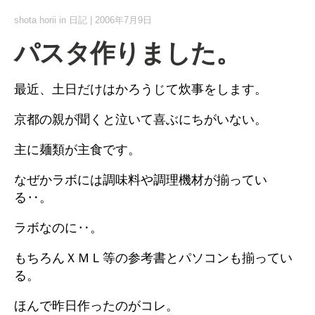
shota horii
in
日記
|
2006年7月9日
パスタ作りました。
最近、土日だけはかろうじて炊事をします。
京都の親が聞くと泣いて喜ぶにちがいない。
主に麺類が主食です。
なぜかラボには調味料や調理機材が揃ってい
る‥。
ラボなのに‥。
もちろんＸＭＬ等の参考書とパソコンも揃ってい
る。
ほんで昨日作ったのがコレ。