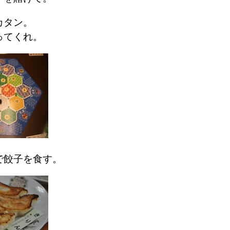
カタン。
ってくれ。
で餃子を食す。