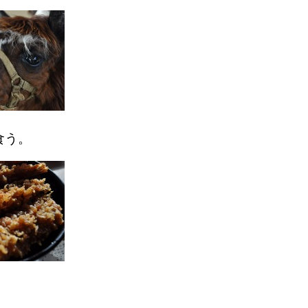
食う。
。