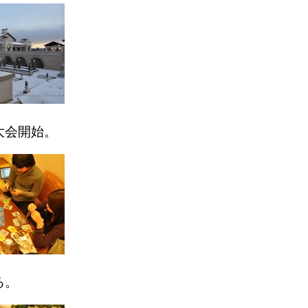
大会開始。
る。