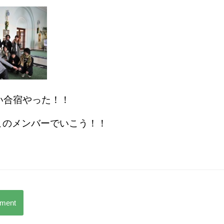
い合宿やった！！
このメンバーでいこう！！
mment