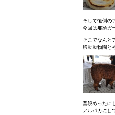
そして恒例の
今回は那須ガ
そこでなんと
移動動物園と
普段めったに
アルパカにし