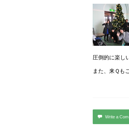
圧倒的に楽し
また、来Ｑも
Write a Co