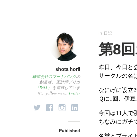
in
日記
第8
昨日、今日と
shota horii
サークルの名
株式会社スマートバンク
の
創業者。 家計簿プリカ
「B/43」
を運営していま
なにげに設立
す。 follow me on
Twitter
Ｑに1回、伊
今回は11人
ちなみにガチ
Published
名誉とプライ