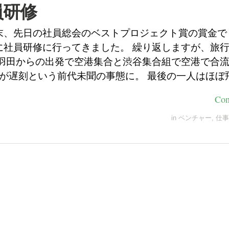
員研修
末、先日の社員総会のベストプロジェクト賞の賞金で
に社員研修に行ってきました。 繰り返しますが、旅
 羽田からの出発で空港集合と渋谷集合組で空港で合
人が遅刻という前代未聞の事態に。 最後の一人はほぼ
Con
in
ベンチャー
,
仕事