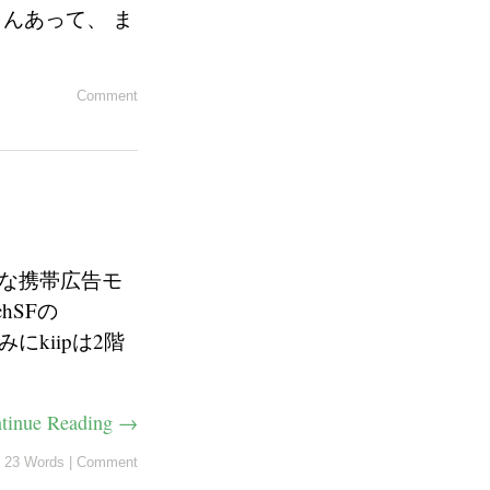
さんあって、 ま
Comment
的な携帯広告モ
hSFの
みにkiipは2階
tinue Reading →
23 Words
|
Comment