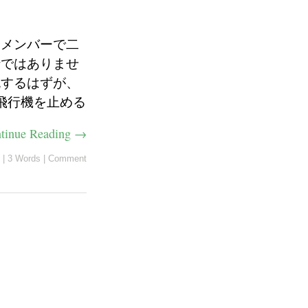
 メンバーで二
行ではありませ
流するはずが、
飛行機を止める
tinue Reading →
|
3 Words
|
Comment