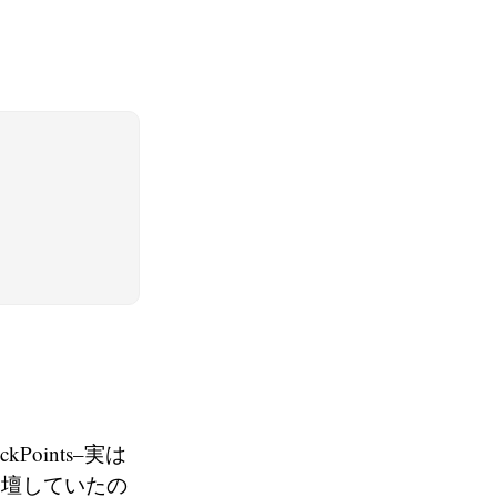
oints–実は
tに登壇していたの