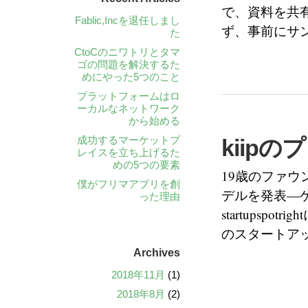
で、資料を共有
Fablic,Incを退任しまし
ず、事前にサ
た
CtoCのニワトリとタマ
ゴの問題を解決するた
めにやった5つのこと
プラットフォームはロ
ーカルなネットワーク
から始める
成功するマーケットプ
kiip
レイスを立ち上げるた
めの5つの要素
19歳のファウ
僕がフリマアプリを創
デルを発表―ゲ
った理由
startupsp
のスタートア
Archives
2018年11月
(1)
2018年8月
(2)