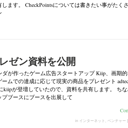
します。 CheckPointsについては書きたい事がたく
ン
のプレゼン資料を公開
ンダが作ったゲーム広告スタートアップ Kiip、画期
ームでの達成に応じて現実の商品をプレゼント adtec
otrightにkiipが登壇していたので、資料を共有します。 ちな
ップブースにブースを出展して
Con
in
インターネット
,
ベンチャー
|