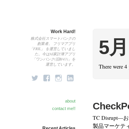
Work Hard!
株式会社スマートバンクの
5月
創業者。 フリマアプリ
「FRIL」 を運営していまし
た。今はAI家計簿アプリ
「ワンバンク(旧B/43)」を
運営しています。
There were 4 
about
Chec
contact me!!
TC Disru
製品マーケティング
Recent Articles